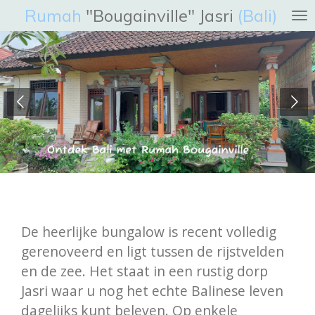
Rumah
"Bougainville"
Jasri
(Bali)
Ga
direct
naar
de
hoofdinhoud
De heerlijke bungalow is recent volledig
gerenoveerd en ligt tussen de rijstvelden
en de zee. Het staat in een rustig dorp
Jasri waar u nog het echte Balinese leven
dagelijks kunt beleven. Op enkele